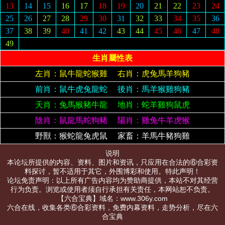
13
14
15
16
17
18
19
20
21
22
23
24
25
26
27
28
29
30
31
32
33
34
35
36
37
38
39
40
41
42
43
44
45
46
47
48
49
生肖屬性表
左肖：鼠牛龍蛇猴雞 右肖：虎兔馬羊狗豬
前肖：鼠牛虎兔龍蛇 後肖：馬羊猴雞狗豬
天肖：兔馬猴豬牛龍 地肖：蛇羊雞狗鼠虎
陰肖：鼠龍馬蛇狗豬 陽肖：雞兔牛羊虎猴
野獸：猴蛇龍兔虎鼠 家畜：羊馬牛豬狗雞
说明
本论坛所提供的内容、资料、图片和资讯，只应用在合法的⑥合彩资
料探讨，暂不适用于其它，外围博彩和使用。特此声明！
论坛免责声明：以上所有广告内容均为赞助商提供，本站不对其经营
行为负责。浏览或使用者须自行承担有关责任，本网站恕不负责。
【六合宝典】域名：www.306y.com
六合在线，收集各类⑥合彩资料，免费内幕资料，走势分析，尽在六
合宝典