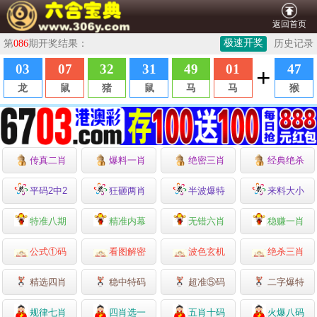
返回首页
传真二肖
爆料一肖
绝密三肖
经典绝杀
平码2中2
狂砸两肖
半波爆特
来料大小
特准八期
精准内幕
无错六肖
稳赚一肖
公式①码
看图解密
波色玄机
绝杀三肖
精选四肖
稳中特码
超准⑤码
二字爆特
规律七肖
四肖选一
五肖十码
火爆八码